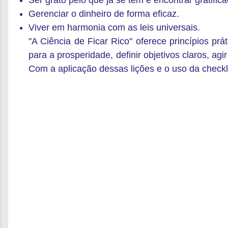
Ser grato pelo que já se tem e encontrar gratific
Gerenciar o dinheiro de forma eficaz.
Viver em harmonia com as leis universais.
"A Ciência de Ficar Rico" oferece princípios prá
para a prosperidade, definir objetivos claros, ag
Com a aplicação dessas lições e o uso da checkli
C
o
m
e
n
t
á
r
i