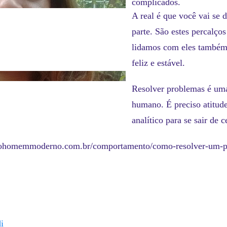
complicados.
A real é que você vai se 
parte. São estes percalç
lidamos com eles também
feliz e estável.
Resolver problemas é uma 
humano. É preciso atitud
analítico para se sair de c
dohomemmoderno.com.br/comportamento/como-resolver-um-p
i