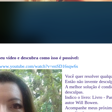
eu vídeo e descubra como isso é possível:
//www.youtube.com/watch?v=enSD16sqw6s
Você quer resolver qualq
Então não invente descul
A melhor solução é condic
desculpas.
Indico o livro: Livro - P
autor Will Bowen.
Acompanhe meus próximos